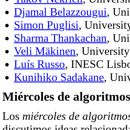
Djamal Belazzougui
, Uni
Simon Puglisi
, Universit
Sharma Thankachan
, Un
Veli Mäkinen
, University
Luís Russo
, INESC Lisbo
Kunihiko Sadakane
, Uni
Miércoles de algoritmos
Los
miércoles de algoritmo
discutimos ideas relacionad