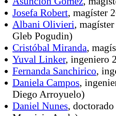
Asunción Gómez
, magís
Josefa Robert
, magíster
Albani Olivieri
, magíste
Gleb Pogudin)
Cristóbal Miranda
, magí
Yuval Linker
, ingeniero
Fernanda Sanchirico
, in
Daniela Campos
, ingeni
Diego Arroyuelo)
Daniel Nunes
, doctorad