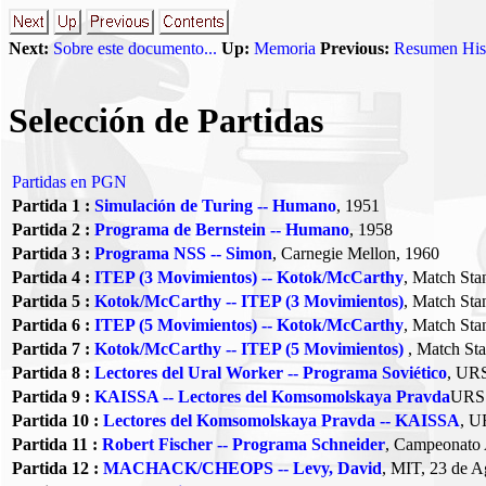
Next:
Sobre este documento...
Up:
Memoria
Previous:
Resumen His
Selección de Partidas
Partidas en PGN
Partida 1 :
Simulación de Turing -- Humano
, 1951
Partida 2 :
Programa de Bernstein -- Humano
, 1958
Partida 3 :
Programa NSS -- Simon
, Carnegie Mellon, 1960
Partida 4 :
ITEP (3 Movimientos) -- Kotok/McCarthy
, Match Sta
Partida 5 :
Kotok/McCarthy -- ITEP (3 Movimientos)
, Match Sta
Partida 6 :
ITEP (5 Movimientos) -- Kotok/McCarthy
, Match Sta
Partida 7 :
Kotok/McCarthy -- ITEP (5 Movimientos)
, Match Sta
Partida 8 :
Lectores del Ural Worker -- Programa Soviético
, UR
Partida 9 :
KAISSA -- Lectores del Komsomolskaya Pravda
URS
Partida 10 :
Lectores del Komsomolskaya Pravda -- KAISSA
, U
Partida 11 :
Robert Fischer -- Programa Schneider
, Campeonato
Partida 12 :
MACHACK/CHEOPS -- Levy, David
, MIT, 23 de A