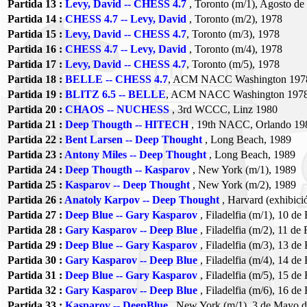
Partida 13 :
Levy, David -- CHESS 4.7
, Toronto (m/1), Agosto de
Partida 14 :
CHESS 4.7 -- Levy, David
, Toronto (m/2), 1978
Partida 15 :
Levy, David -- CHESS 4.7
, Toronto (m/3), 1978
Partida 16 :
CHESS 4.7 -- Levy, David
, Toronto (m/4), 1978
Partida 17 :
Levy, David -- CHESS 4.7
, Toronto (m/5), 1978
Partida 18 :
BELLE -- CHESS 4.7
, ACM NACC Washington 197
Partida 19 :
BLITZ 6.5 -- BELLE
, ACM NACC Washington 197
Partida 20 :
CHAOS -- NUCHESS
, 3rd WCCC, Linz 1980
Partida 21 :
Deep Thougth -- HITECH
, 19th NACC, Orlando 19
Partida 22 :
Bent Larsen -- Deep Thought
, Long Beach, 1989
Partida 23 :
Antony Miles -- Deep Thought
, Long Beach, 1989
Partida 24 :
Deep Thougth -- Kasparov
, New York (m/1), 1989
Partida 25 :
Kasparov -- Deep Thought
, New York (m/2), 1989
Partida 26 :
Anatoly Karpov -- Deep Thought
, Harvard (exhibici
Partida 27 :
Deep Blue -- Gary Kasparov
, Filadelfia (m/1), 10 de
Partida 28 :
Gary Kasparov -- Deep Blue
, Filadelfia (m/2), 11 de
Partida 29 :
Deep Blue -- Gary Kasparov
, Filadelfia (m/3), 13 de
Partida 30 :
Gary Kasparov -- Deep Blue
, Filadelfia (m/4), 14 de
Partida 31 :
Deep Blue -- Gary Kasparov
, Filadelfia (m/5), 15 de
Partida 32 :
Gary Kasparov -- Deep Blue
, Filadelfia (m/6), 16 de
Partida 33 :
Kasparov -- DeepBlue
, New York (m/1), 3 de Mayo 