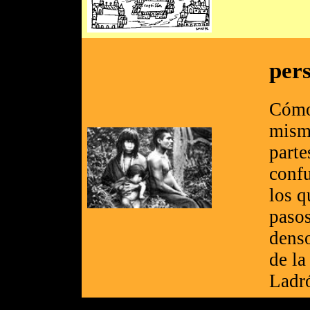
pers
Cómo 
mismo
parte
confu
los q
pasos
denso
de la
Ladr