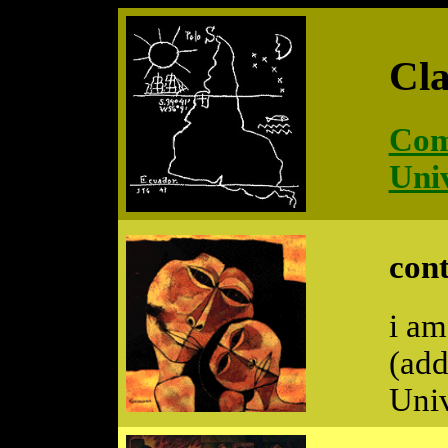
Cla
Com
Univ
cont
i am
(add
Univ