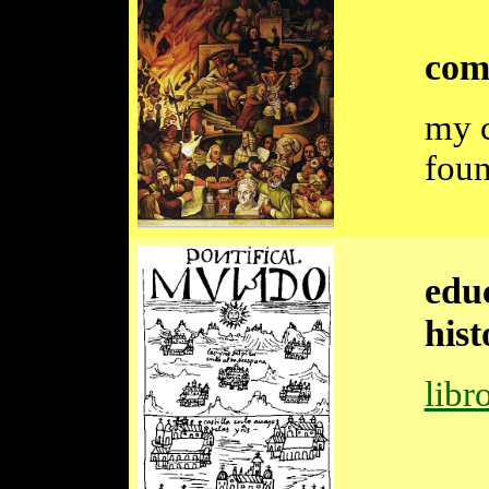
com
my c
foun
educ
hist
libr