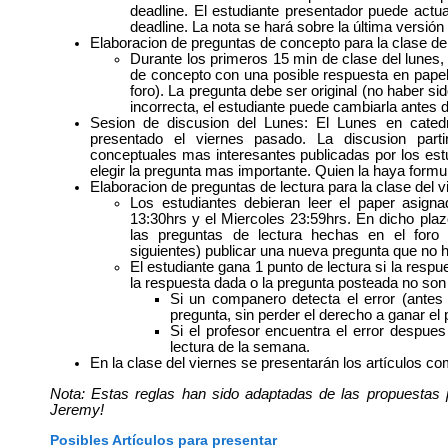
deadline. El estudiante presentador puede actu
deadline. La nota se hará sobre la última versió
Elaboracion de preguntas de concepto para la clase de
Durante los primeros 15 min de clase del lunes,
de concepto con una posible respuesta en papel (
foro). La pregunta debe ser original (no haber si
incorrecta, el estudiante puede cambiarla antes d
Sesion de discusion del Lunes: El Lunes en cated
presentado el viernes pasado. La discusion part
conceptuales mas interesantes publicadas por los estu
elegir la pregunta mas importante. Quien la haya formu
Elaboracion de preguntas de lectura para la clase del v
Los estudiantes debieran leer el paper asig
13:30hrs y el Miercoles 23:59hrs. En dicho plaz
las preguntas de lectura hechas en el foro
siguientes) publicar una nueva pregunta que no 
El estudiante gana 1 punto de lectura si la respu
la respuesta dada o la pregunta posteada no son
Si un companero detecta el error (antes 
pregunta, sin perder el derecho a ganar el 
Si el profesor encuentra el error despues
lectura de la semana.
En la clase del viernes se presentarán los artículos c
Nota: Estas reglas han sido adaptadas de las propuestas
Jeremy!
Posibles Artículos para presentar