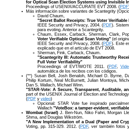
for Optical Scan Election Systems using Invisible 
Proceedings of USENIX/ACCURATE EVT 2008. (
PDF
Más información sobre variantes de Scantegrity (Opcio
David Chaum,
"Secret Ballot Receipts: True Voter Verifiable
IEEE Security and Privacy, 2004. (
PDF
). Sistem
para evoting. Anterior a Scantegrity.
Chaum, Essex, Carback, Sherman, Clark, Pop
Voter Verifiable Optical Scan Voting"
(el origina
IEEE Security and Privacy, 2008. (
PDF
). Este e
explicado que en el artículo de EVT 2008.
Sherman, Fink, Carback, Chaum.
"Scantegrity III: Automatic Trustworthy Rece
Full Voter Verifiability"
Proceedings of EVT/WOTE 2011. (
PDF
,
Vide
automática de los recibos con los códigos.
(**) Susan Bell, Josh Benaloh, Michael D. Byrne, D
Philip Kortum, Neal McBurnett, Julian Montoya, Michell
Dan S. Wallach, Michael Winn.
"STAR-Vote: A Secure, Transparent, Auditable, a
part of the USENIX Journal of Election and Technolo
(
PDF
y
video
)
Opcional: STAR Vote fue inspirado parcialme
Wallach
"VoteBox: a tamper-evident, verifiabl
Wombat (Israel)
J. Ben-Nun, Niko Fahri, Morgan Ll
Shma, and Douglas Wikström.
"A New Implementation of a Dual (Paper and Cryp
Voting, pp. 315-329. 2012. (
PDF
, ver también fotos