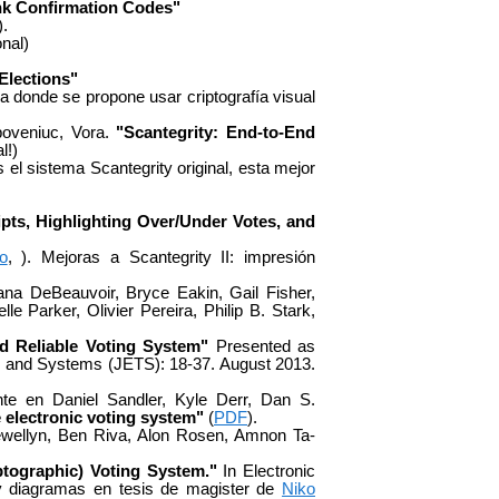
Ink Confirmation Codes"
).
nal)
 Elections"
a donde se propone usar criptografía visual
oveniuc, Vora.
"Scantegrity: End-to-End
l!)
s el sistema Scantegrity original, esta mejor
ipts, Highlighting Over/Under Votes, and
o
, ). Mejoras a Scantegrity II: impresión
ana DeBeauvoir, Bryce Eakin, Gail Fisher,
e Parker, Olivier Pereira, Philip B. Stark,
nd Reliable Voting System"
Presented as
gy and Systems (JETS): 18-37. August 2013.
nte en Daniel Sandler, Kyle Derr, Dan S.
e electronic voting system"
(
PDF
).
ewellyn, Ben Riva, Alon Rosen, Amnon Ta-
tographic) Voting System."
In Electronic
 y diagramas en tesis de magister de
Niko