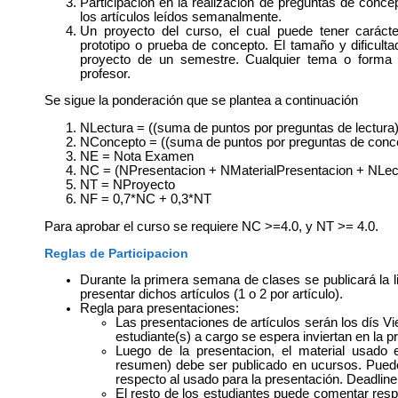
Participación en la realización de preguntas de conce
los artículos leídos semanalmente.
Un proyecto del curso, el cual puede tener carácte
prototipo o prueba de concepto. El tamaño y dificult
proyecto de un semestre. Cualquier tema o forma 
profesor.
Se sigue la ponderación que se plantea a continuación
NLectura = ((suma de puntos por preguntas de lectura)*
NConcepto = ((suma de puntos por preguntas de concep
NE = Nota Examen
NC = (NPresentacion + NMaterialPresentacion + NLec
NT = NProyecto
NF = 0,7*NC + 0,3*NT
Para aprobar el curso se requiere NC >=4.0, y NT >= 4.0.
Reglas de Participacion
Durante la primera semana de clases se publicará la l
presentar dichos artículos (1 o 2 por artículo).
Regla para presentaciones:
Las presentaciones de artículos serán los dís V
estudiante(s) a cargo se espera inviertan en la 
Luego de la presentacion, el material usado 
resumen) debe ser publicado en ucursos. Pued
respecto al usado para la presentación. Deadline
El resto de los estudiantes puede comentar resp