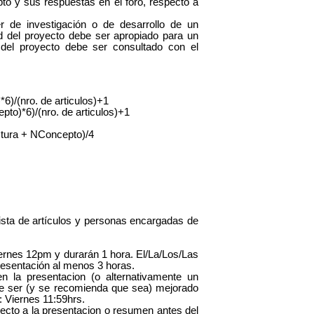
pto y sus respuestas en el foro, respecto a
r de investigación o de desarrollo de un
ad del proyecto debe ser apropiado para un
del proyecto debe ser consultado con el
6)/(nro. de articulos)+1
to)*6)/(nro. de articulos)+1
tura + NConcepto)/4
ista de artículos y personas encargadas de
iernes 12pm y durarán 1 hora. El/La/Los/Las
presentación al menos 3 horas.
en la presentacion (o alternativamente un
e ser (y se recomienda que sea) mejorado
: Viernes 11:59hrs.
ecto a la presentacion o resumen antes del