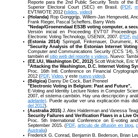
Reporte para the 2nd Public Security Tests of the 
Superior Electoral Court (SEC) en Brasil. (
PDF
,
m
EVT/WOTE 2012 (
slides
,
video
)
(Holanda)
Rop Gonggrijp, Willem-Jan Hengeveld, And
Frank Rieger, Pascal Scheffers, Barry Wels
"Nedap/Groenendaal ES3B voting computer, a secur
Versión inicial en Proceeding EVT'07 Proceedin
Electronic Voting Technology, USENIX, 2007. (
PDF
,
má
(Estonia 2014)
Springall, Finkenauer, Durumeric, K
"Security Analysis of the Estonian Internet Votin
Computer and Communications Security (CCS '14), S
también el
sitio web del reporte y videos
. Nuevo: Tamb
(EE.UU, Washington DC, 2012)
Scott Wolchok, Eric 
"Attacking the Washington, D.C. Internet Voting S
Proc. 16th Intl. Conference on Financial Cryptograp
2012 (
PDF
,
Video
, y este
nuevo video
).
(Bélgica)
Danny De Cock, Bart Preneel
"Electronic Voting in Belgium: Past and Future",
E-Voting and Identity Lecture Notes in Computer Scie
2007, el sistema cambión. Hay una descripción y anál
adelante)
. Puede ayudar ver una explicación más did
del 2012
).
(Australia 2015)
J. Alex Halderman and Vanessa Tea
Security Failures and Verification Flaws in a Live O
Proc. 5th International Conference on E-voting and 
September 2015. (
PDF
,
artículo de difusión en blog
,
c
Australia
)
Frederick G. Conrad, Benjamin B. Bederson, Brian Lew