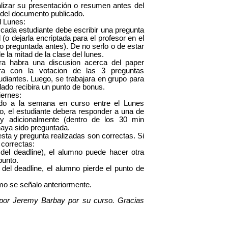
alizar su presentación o resumen antes del
n del documento publicado.
l Lunes:
 cada estudiante debe escribir una pregunta
o dejarla encriptada para el profesor en el
do preguntada antes). De no serlo o de estar
e la mitad de la clase del lunes.
ra habra una discusion acerca del paper
ira con la votacion de las 3 preguntas
diantes. Luego, se trabajara en grupo para
lado recibira un punto de bonus.
iernes:
nado a la semana en curso entre el Lunes
o, el estudiante debera responder a una de
 y adicionalmente (dentro de los 30 min
haya sido preguntada.
esta y pregunta realizadas son correctas. Si
 correctas:
del deadline), el alumno puede hacer otra
punto.
 del deadline, el alumno pierde el punto de
omo se señalo anteriormente.
 por Jeremy Barbay por su curso. Gracias