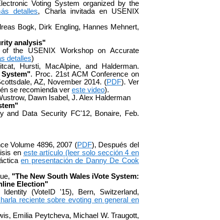
Electronic Voting System organized by the
ás detalles
, Charla invitada en USENIX
reas Bogk, Dirk Engling, Hannes Mehnert,
ity analysis"
gs of the USENIX Workshop on Accurate
s detalles
)
itcat, Hursti, MacAlpine, and Halderman.
g System"
. Proc. 21st ACM Conference on
cottsdale, AZ, November 2014. (
PDF
). Ver
ién se recomienda ver
este video
).
Wustrow, Dawn Isabel, J. Alex Halderman
ystem"
hy and Data Security FC'12, Bonaire, Feb.
nce Volume 4896, 2007 (
PDF
), Después del
isis en
este artículo (leer solo sección 4 en
áctica
en presentación de Danny De Cook
gue,
"The New South Wales iVote System:
nline Election"
Identity (VoteID '15), Bern, Switzerland,
harla reciente sobre evoting en general en
is, Emilia Peytcheva, Michael W. Traugott,