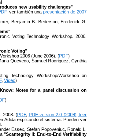
i
troduces new usability challenges"
PDF
,
ver también una
presentación de 2007
nmer, Benjamin B. Bederson, Frederick G.
tems"
onic Voting Technology Workshop. 2006.
ronic Voting"
orkshop 2006 (June 2006). (
PDF
)
 Maria Quevedo, Samuel Rodriguez, Cynthia
oting Technology Workshop/Workshop on
F
,
Video
)
 Know: Notes for a panel discussion on
DF
)
. 2008. (
PDF
,
PDF version 2.0 (2009), leer
en Adida explicando el sistema. Pueden ver
.
nder Essex, Stefan Popoveniuc, Ronald L.
na
"Scantegrity II: End-to-End Verifiability