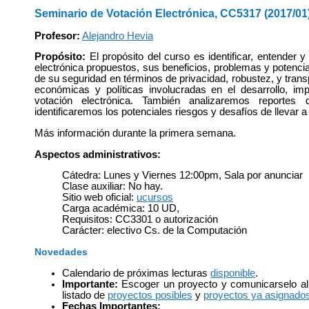
Seminario de Votación Electrónica, CC5317 (2017/01
Profesor:
Alejandro Hevia
Propósito:
El propósito del curso es identificar, entender y
electrónica propuestos, sus beneficios, problemas y potenci
de su seguridad en términos de privacidad, robustez, y trans
económicas y políticas involucradas en el desarrollo, i
votación electrónica. También analizaremos reportes
identificaremos los potenciales riesgos y desafíos de llevar 
Más información durante la primera semana.
Aspectos administrativos:
Cátedra: Lunes y Viernes 12:00pm, Sala por anunciar
Clase auxiliar: No hay.
Sitio web oficial:
ucursos
Carga académica: 10 UD,
Requisitos: CC3301 o autorización
Carácter: electivo Cs. de la Computación
Novedades
Calendario de próximas lecturas
disponible
.
Importante:
Escoger un proyecto y comunicarselo al p
listado de
proyectos posibles
y
proyectos ya asignado
Fechas Importantes: