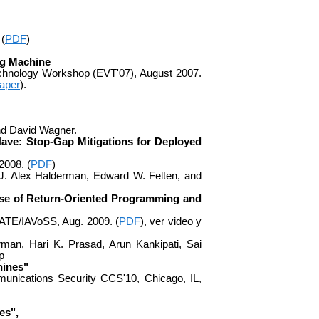
(
PDF
)
ng Machine
hnology Workshop (EVT'07), August 2007.
aper
).
nd David Wagner.
ave: Stop-Gap Mitigations for Deployed
008. (
PDF
)
 J. Alex Halderman, Edward W. Felten, and
se of Return-Oriented Programming and
E/IAVoSS, Aug. 2009. (
PDF
), ver video y
man, Hari K. Prasad, Arun Kankipati, Sai
p
hines"
ications Security CCS'10, Chicago, IL,
es",