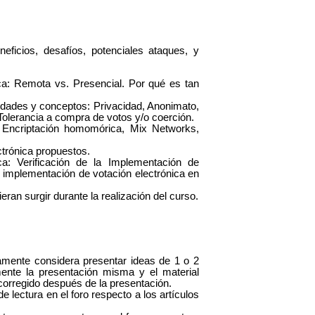
eficios, desafíos, potenciales ataques, y
ica: Remota vs. Presencial. Por qué es tan
iedades y conceptos: Privacidad, Anonimato,
 Tolerancia a compra de votos y/o coerción.
: Encriptación homomórica, Mix Networks,
trónica propuestos.
ca: Verificación de la Implementación de
 implementación de votación electrónica en
ran surgir durante la realización del curso.
camente considera presentar ideas de 1 o 2
ente la presentación misma y el material
corregido después de la presentación.
e lectura en el foro respecto a los artículos