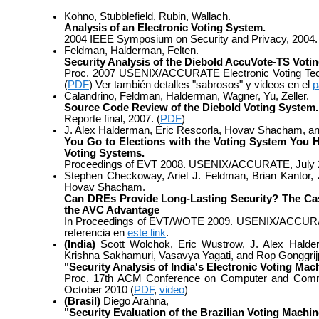
Kohno, Stubblefield, Rubin, Wallach.
Analysis of an Electronic Voting System.
2004 IEEE Symposium on Security and Privacy, 2004. 
Feldman, Halderman, Felten.
Security Analysis of the Diebold AccuVote-TS Voti
Proc. 2007 USENIX/ACCURATE Electronic Voting Tec
(
PDF
) Ver también detalles "sabrosos" y videos en el
p
Calandrino, Feldman, Halderman, Wagner, Yu, Zeller.
Source Code Review of the Diebold Voting System.
Reporte final, 2007. (
PDF
)
J. Alex Halderman, Eric Rescorla, Hovav Shacham, a
You Go to Elections with the Voting System You H
Voting Systems.
Proceedings of EVT 2008. USENIX/ACCURATE, July 2
Stephen Checkoway, Ariel J. Feldman, Brian Kantor,
Hovav Shacham.
Can DREs Provide Long-Lasting Security? The Ca
the AVC Advantage
In Proceedings of EVT/WOTE 2009. USENIX/ACCURAT
referencia en
este link
.
(India)
Scott Wolchok, Eric Wustrow, J. Alex Halder
Krishna Sakhamuri, Vasavya Yagati, and Rop Gonggrij
"Security Analysis of India's Electronic Voting Mac
Proc. 17th ACM Conference on Computer and Commun
October 2010 (
PDF
,
video
)
(Brasil)
Diego Arahna,
"Security Evaluation of the Brazilian Voting Machin