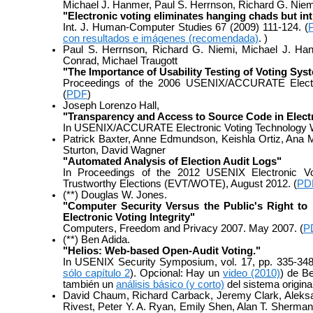
Michael J. Hanmer, Paul S. Herrnson, Richard G. Niem
"Electronic voting eliminates hanging chads but in
Int. J. Human-Computer Studies 67 (2009) 111-124. (
con resultados e imágenes (recomendada)
. )
Paul S. Herrnson, Richard G. Niemi, Michael J. Ha
Conrad, Michael Traugott
"The Importance of Usability Testing of Voting Sys
Proceedings of the 2006 USENIX/ACCURATE Electr
(
PDF
)
Joseph Lorenzo Hall,
"Transparency and Access to Source Code in Elect
In USENIX/ACCURATE Electronic Voting Technology W
Patrick Baxter, Anne Edmundson, Keishla Ortiz, Ana
Sturton, David Wagner
"Automated Analysis of Election Audit Logs"
In Proceedings of the 2012 USENIX Electronic V
Trustworthy Elections (EVT/WOTE), August 2012. (
PD
(**) Douglas W. Jones.
"Computer Security Versus the Public's Right to
Electronic Voting Integrity"
Computers, Freedom and Privacy 2007. May 2007. (
P
(**) Ben Adida.
"Helios: Web-based Open-Audit Voting."
In USENIX Security Symposium, vol. 17, pp. 335-348
sólo capítulo 2
). Opcional: Hay un
video (2010)
) de B
también un
análisis básico (y corto)
del sistema original
David Chaum, Richard Carback, Jeremy Clark, Aleksa
Rivest, Peter Y. A. Ryan, Emily Shen, Alan T. Sherma