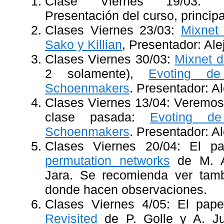
Clase Viernes 19/03: Re
Presentación del curso, princip
Clases Viernes 23/03:
Mixnet
Sako y Killian
, Presentador: Ale
Clases Viernes 30/03:
Mixnet d
2 solamente),
Evoting d
Schoenmakers
. Presentador: A
Clases Viernes 13/04: Veremos 
clase pasada:
Evoting d
Schoenmakers
. Presentador: A
Clases Viernes 20/04: El 
permutation networks
de M. Ab
Jara. Se recomienda ver ta
donde hacen observaciones.
Clases Viernes 4/05: El pap
Revisited
de P. Golle y A. Ju