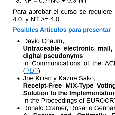
NF = 0,7*NC + 0,3*NT
Para aprobar el curso se requier
4.0, y NT >= 4.0.
Posibles Artículos para presentar
David Chaum,
Untraceable electronic mail
digital pseudonyms
In Communications of the AC
(
PDF
)
Joe Kilian y Kazue Sako,
Receipt-Free MIX-Type Votin
Solution to the Implementatio
In the Proceedings of EUROCR
Ronald Cramer, Rosario Genna