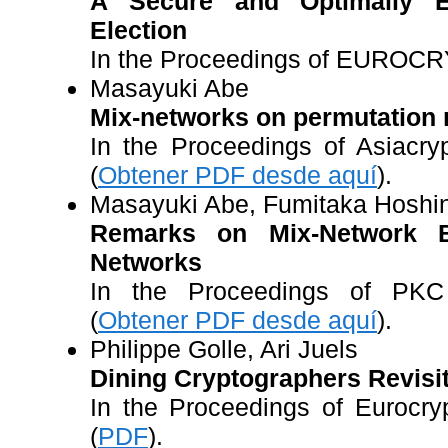
A Secure and Optimally Eff
Election
In the Proceedings of EUROCR
Masayuki Abe
Mix-networks on permutation
In the Proceedings of Asiacryp
(
Obtener PDF desde aquí
).
Masayuki Abe, Fumitaka Hoshi
Remarks on Mix-Network B
Networks
In the Proceedings of PKC 
(
Obtener PDF desde aquí
).
Philippe Golle, Ari Juels
Dining Cryptographers Revisi
In the Proceedings of Eurocryp
(
PDF
).