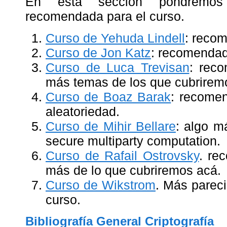
En esta sección pondremos 
recomendada para el curso.
Curso de Yehuda Lindell
: reco
Curso de Jon Katz
: recomendad
Curso de Luca Trevisan
: rec
más temas de los que cubrirem
Curso de Boaz Barak
: recome
aleatoriedad.
Curso de Mihir Bellare
: algo m
secure multiparty computation.
Curso de Rafail Ostrovsky
. re
más de lo que cubriremos acá.
Curso de Wikstrom
. Más parec
curso.
Bibliografía General Criptografía