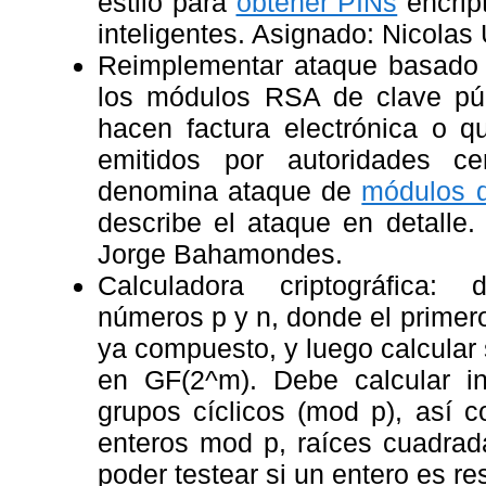
estilo para
obtener PINs
encrip
inteligentes. Asignado: Nicolas 
Reimplementar ataque basad
los módulos RSA de clave pú
hacen factura electrónica o qu
emitidos por autoridades cer
denomina ataque de
módulos 
describe el ataque en detalle
Jorge Bahamondes.
Calculadora criptográfica: 
números p y n, donde el primero 
ya compuesto, y luego calcular 
en GF(2^m). Debe calcular i
grupos cíclicos (mod p), así 
enteros mod p, raíces cuadra
poder testear si un entero es r