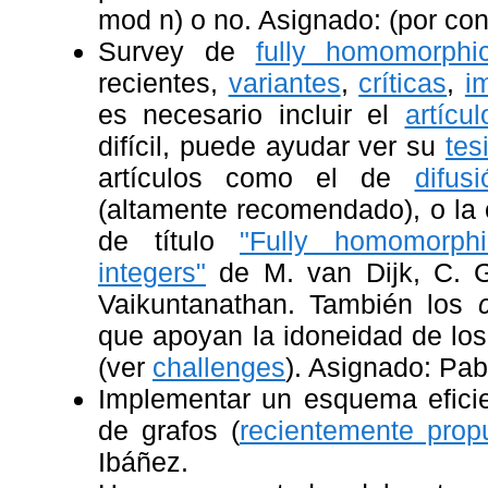
mod n) o no. Asignado: (por con
Survey de
fully homomorphi
recientes,
variantes
,
críticas
,
i
es necesario incluir el
artícul
difícil, puede ayudar ver su
tes
artículos como el de
difus
(altamente recomendado), o la 
de título
"Fully homomorph
integers"
de M. van Dijk, C. Ge
Vaikuntanathan. También los
que apoyan la idoneidad de los
(ver
challenges
). Asignado: Pa
Implementar un esquema eficien
de grafos (
recientemente prop
Ibáñez.