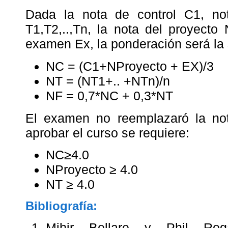
Dada la nota de control C1, no
T1,T2,..,Tn, la nota del proyecto
examen Ex, la ponderación será la 
NC = (C1+NProyecto + EX)/3
NT = (NT1+.. +NTn)/n
NF = 0,7*NC + 0,3*NT
El examen no reemplazaró la not
aprobar el curso se requiere:
NC≥4.0
NProyecto ≥ 4.0
NT ≥ 4.0
Bibliografía:
Mihir Bellare y Phil Roga