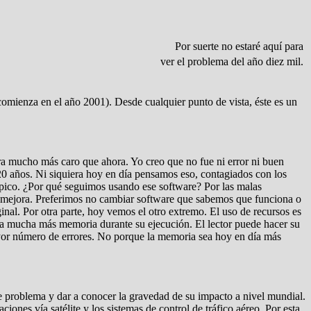
Por suerte no estaré aquí para
ver el problema del año diez mil.
comienza en el año 2001). Desde cualquier punto de vista, éste es un
ra mucho más caro que ahora. Yo creo que no fue ni error ni buen
0 años. Ni siquiera hoy en día pensamos eso, contagiados con los
típico. ¿Por qué seguimos usando ese software? Por las malas
 mejora. Preferimos no cambiar software que sabemos que funciona o
inal. Por otra parte, hoy vemos el otro extremo. El uso de recursos es
upa mucha más memoria durante su ejecución. El lector puede hacer su
mayor número de errores. No porque la memoria sea hoy en día más
e problema y dar a conocer la gravedad de su impacto a nivel mundial.
ones vía satélite y los sistemas de control de tráfico aéreo. Por esta