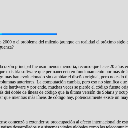
o 2000 o el problema del milenio (aunque en realidad el próximo siglo 
rguenza?
 la razón principal fue usar menos memoria, recurso que hace 20 años e
que existiría software que permanecería en funcionamiento por más de 2
gramas han evolucionado sin cambiar el diseño original, pero no es lo 
columnas anteriores. La computación cambia, pero eso no significa que
os de hardware y por ende, muchas veces se pierde el código fuente orig
s del doble de líneas de código que la última versión de Solaris y oc
ontar que mientras más líneas de código hay, potencialmente existe un 
dense comenzó a extender su preocupación al efecto internacional de est
íses desarrollados y a sistemas vitales globales como las telecomunicaci