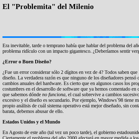
El "Problemita" del Milenio
Era inevitable, tarde o temprano había que hablar del problema del añ
problema ridículo con un impacto gigantesco. ¿Deberíamos sentir ve
¿Error o Buen Diseño?
¿Fue un error considerar sólo 2 dígitos en vez de 4? Todos saben que
diseño. La verdadera razón es que ninguno de los diseñadores pensó 
cambios anuales del hardware. Es cierto que en algunos casos los pro
costumbres en el desarrollo de software que ya hemos comentado en 
que sabemos dónde
no funciona
, el cual sobrevive a cambios sucesiv
excesivo y el diseño es secundario. Por ejemplo, Windows´98 tiene má
propio análisis de cuál sistema operativo está mejor diseñado, sin c
barata, debemos abusar de ello.
Estados Unidos y el Mundo
En Agosto de este año (tal vez un poco tarde), el gobierno estadouni
Ciertamente el problema del año 2000 afectará en mayor medida a los pa