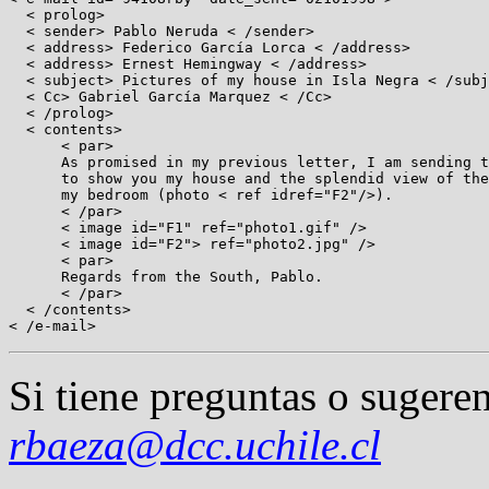
  < prolog>

  < sender> Pablo Neruda < /sender>

  < address> Federico García Lorca < /address>

  < address> Ernest Hemingway < /address>

  < subject> Pictures of my house in Isla Negra < /subj
  < Cc> Gabriel García Marquez < /Cc>

  < /prolog>

  < contents>

      < par>

      As promised in my previous letter, I am sending t
      to show you my house and the splendid view of the
      my bedroom (photo < ref idref="F2"/>).

      < /par>

      < image id="F1" ref="photo1.gif" />

      < image id="F2"> ref="photo2.jpg" />

      < par>

      Regards from the South, Pablo.

      < /par>

  < /contents>

Si tiene preguntas o sugeren
rbaeza@dcc.uchile.cl