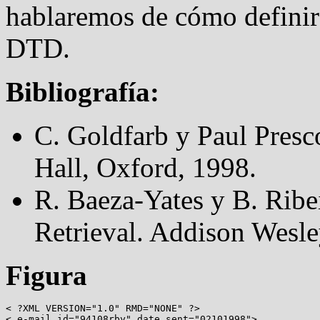
hablaremos de cómo definir 
DTD.
Bibliografía:
C. Goldfarb y Paul Pres
Hall, Oxford, 1998.
R. Baeza-Yates y B. Rib
Retrieval. Addison Wesle
Figura
< ?XML VERSION="1.0" RMD="NONE" ?>

< e-mail id="94108rby" date_sent="02101998">
