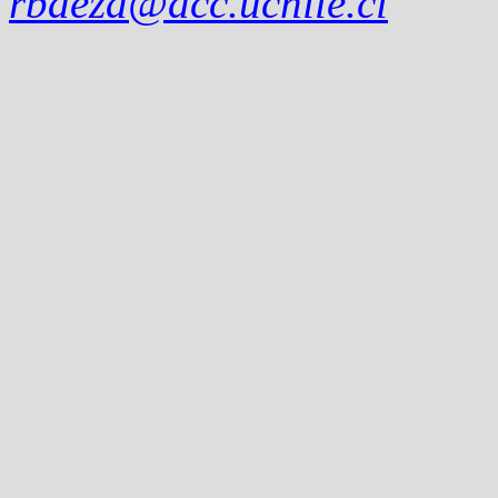
rbaeza@dcc.uchile.cl