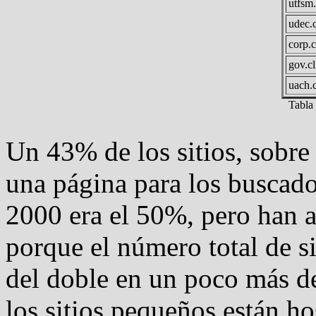
utfsm.
udec.c
corp.c
gov.cl
uach.c
Tabla 
Un 43% de los sitios, sobre 
una página para los buscado
2000 era el 50%, pero han 
porque el número total de s
del doble en un poco más d
los sitios pequeños están h