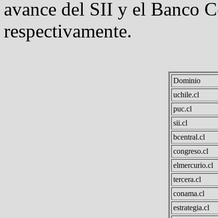
avance del SII y el Banco C
respectivamente.
Dominio
uchile.cl
puc.cl
sii.cl
bcentral.cl
congreso.cl
elmercurio.cl
tercera.cl
conama.cl
estrategia.cl