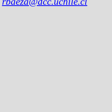
rbaeza@dcc.uchile.cl