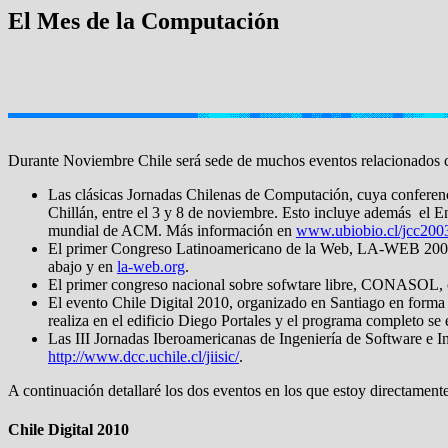
El Mes de la Computación
Durante Noviembre Chile será sede de muchos eventos relacionados co
Las clásicas Jornadas Chilenas de Computación, cuya conferenci
Chillán, entre el 3 y 8 de noviembre. Esto incluye además el
mundial de ACM. Más información en
www.ubiobio.cl/jcc200
El primer Congreso Latinoamericano de la Web, LA-WEB 2003, o
abajo y en
la-web.org
.
El primer congreso nacional sobre sofwtare libre, CONASOL, o
El evento Chile Digital 2010, organizado en Santiago en forma co
realiza en el edificio Diego Portales y el programa completo se
Las III Jornadas Iberoamericanas de Ingeniería de Software e I
http://www.dcc.uchile.cl/jiisic/
.
A continuación detallaré los dos eventos en los que estoy directament
Chile Digital 2010