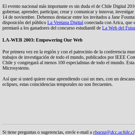
El evento nacional más importante es sin duda el de Chile Digital 201
gobernar, aprender, participar, crear y comunicar y innovar, investiga
14 de noviembre. Debemos destacar entre los invitados a Jane Fountai
disposición del público
La Ventana Digital
conectada con Arica, que es
premiará a los ganadores del concurso estudiantil de
La Web del Futu
LA-WEB 2003: Empowering Our Web
Por primera vez en la región y con el patrocinio de la conferencia mund
trabajos de investigación de todo el mundo, publicados por IEEE Comp
Chile y congregará al menos 100 especialistas de todo el mundo. Esta a
Microsystems.
Así que si usted quiere estar aprendiendo casi un mes, con un descanso
eclipses, estas coincidencias temporales no son frecuentes.
Si tiene preguntas o sugerencias, envíe e-mail a
rbaeza@dcc.uchile.cl