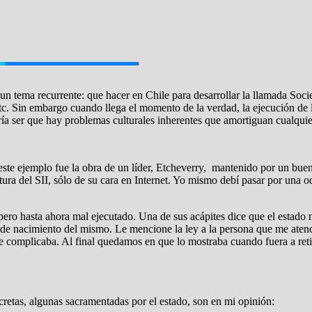
 un tema recurrente: que hacer en Chile para desarrollar la llamada Soci
tc. Sin embargo cuando llega el momento de la verdad, la ejecución de la
a ser que hay problemas culturales inherentes que amortiguan cualquier
este ejemplo fue la obra de un líder, Etcheverry, mantenido por un bue
ra del SII, sólo de su cara en Internet. Yo mismo debí pasar por una o
ero hasta ahora mal ejecutado. Una de sus acápites dice que el estado 
do de nacimiento del mismo. Le mencione la ley a la persona que me atend
e complicaba. Al final quedamos en que lo mostraba cuando fuera a retir
cretas, algunas sacramentadas por el estado, son en mi opinión: