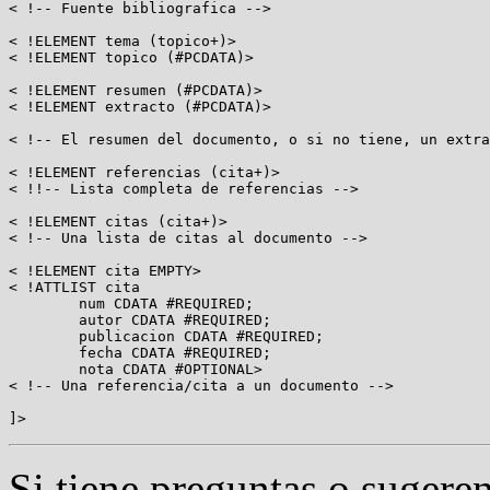
< !-- Fuente bibliografica -->

< !ELEMENT tema (topico+)>

< !ELEMENT topico (#PCDATA)>

< !ELEMENT resumen (#PCDATA)>

< !ELEMENT extracto (#PCDATA)>

< !-- El resumen del documento, o si no tiene, un extra
< !ELEMENT referencias (cita+)>

< !!-- Lista completa de referencias -->

< !ELEMENT citas (cita+)>

< !-- Una lista de citas al documento -->

< !ELEMENT cita EMPTY>

< !ATTLIST cita 

	num CDATA #REQUIRED;

	autor CDATA #REQUIRED;

	publicacion CDATA #REQUIRED;

	fecha CDATA #REQUIRED;

        nota CDATA #OPTIONAL>

< !-- Una referencia/cita a un documento -->

Si tiene preguntas o sugeren