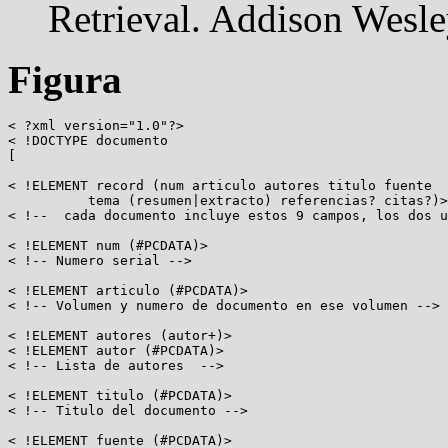
Retrieval. Addison Wesle
Figura
< ?xml version="1.0"?>

< !DOCTYPE documento

[

< !ELEMENT record (num articulo autores titulo fuente

          tema (resumen|extracto) referencias? citas?)>

< !--  cada documento incluye estos 9 campos, los dos u
< !ELEMENT num (#PCDATA)>

< !-- Numero serial -->

< !ELEMENT articulo (#PCDATA)>

< !-- Volumen y numero de documento en ese volumen -->

< !ELEMENT autores (autor+)>

< !ELEMENT autor (#PCDATA)>

< !-- Lista de autores  -->

< !ELEMENT titulo (#PCDATA)>

< !-- Titulo del documento -->

< !ELEMENT fuente (#PCDATA)>
