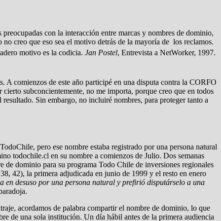
 preocupadas con la interacción entre marcas y nombres de dominio,
 que eso sea el motivo detrás de la mayoría de los reclamos.
adero motivo es la codicia.
Jan Postel
, Entrevista a NetWorker, 1997.
mes. A comienzos de este año participé en una disputa contra la CORFO
r cierto subconcientemente, no me importa, porque creo que en todos
l resultado. Sin embargo, no incluiré nombres, para proteger tanto a
TodoChile, pero ese nombre estaba registrado por una persona natural
omino todochile.cl en su nombre a comienzos de Julio. Dos semanas
e de dominio para su programa Todo Chile de inversiones regionales
 38, 42), la primera adjudicada en junio de 1999 y el resto en enero
n desuso por una persona natural y prefirió disputárselo a una
paradoja.
itraje, acordamos de palabra compartir el nombre de dominio, lo que
 de una sola institución. Un día hábil antes de la primera audiencia