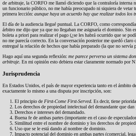
de arbitraje, la CORFO me llamó diciendo que la contraloría interna 
un funcionario público, no me había preocupado ni siquiera de vetar t
primera lección:
aunque haya un acuerdo hay que realizar todos los tr
El día de la audiencia llegué puntual. La CORFO, como correspondía p
árbitro me dijo que ya que no llegaban me asignaría el dominio. Sin 
boleta a priori para realizar el pago (¿se les habrá ocurrido que se pod
no me parecía correcto. En la conversación posterior me quedó claro
entregué la relación de hechos que había preparado (la que no servía 
Hago aquí una segunda reflexión:
me parece perverso un sistema donde 
arbitraje.
En mi opinión esto debiera estar claramente normado por NIC
Jurisprudencia
En Estados Unidos, el país de mayor experiencia tanto en el ámbito
exactamente lo mismo a una disputa por inscripción, son:
El principio de
First-Come First-Served.
Es decir, tiene priori
Los derechos de propiedad intelectual del demandante que dan pi
Derechos e intereses del demandado.
Buena fe de ambas partes (importante en el caso de especulador
Similitud entre el nombre de dominio y los derechos de propied
Uso que se le está dando al nombre de dominio.
Impacto potencial del dominio en ambas partes (comercial, legal,