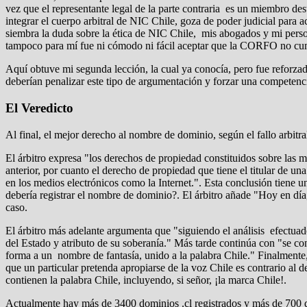
vez que el representante legal de la parte contraria es un miembro d
integrar el cuerpo arbitral de NIC Chile, goza de poder judicial para a
siembra la duda sobre la ética de NIC Chile, mis abogados y mi perso
tampoco para mí fue ni cómodo ni fácil aceptar que la CORFO no cum
Aquí obtuve mi segunda lección, la cual ya conocía, pero fue reforza
deberían penalizar este tipo de argumentación y forzar una competenci
El Veredicto
Al final, el mejor derecho al nombre de dominio, según el fallo arbit
El árbitro expresa "los derechos de propiedad constituidos sobre las 
anterior, por cuanto el derecho de propiedad que tiene el titular de un
en los medios electrónicos como la Internet.". Esta conclusión tiene 
debería registrar el nombre de dominio?. El árbitro añade "Hoy en día,
caso.
El árbitro más adelante argumenta que "siguiendo el análisis efectua
del Estado y atributo de su soberanía." Más tarde continúa con "se conc
forma a un nombre de fantasía, unido a la palabra Chile." Finalmente, 
que un particular pretenda apropiarse de la voz Chile es contrario a
contienen la palabra Chile, incluyendo, si señor, ¡la marca Chile!.
Actualmente hay más de 3400 dominios .cl registrados y más de 700 d