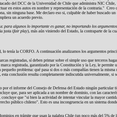
estacado del DCC de la Universidad de Chile que administra NIC Chile, 
ctuar en estos autos en nombre y representación de la contraria." Creo q
na, sin ninguna base. Me declaro eso si, culpable de haber buscado un 
pliera un acuerdo previo.
da:
para algunos lo importante es ganar, no importando los argumentos, 
a justa (
fair play
), más aún viniendo del Estado, la contraparte de la cu
ral, lo tenía la CORFO. A continuación analizamos los argumentos princi
marcas registradas, sí deben primar sobre el simple uso que terceros ha
a marca registrada, garantizado por la Constitución y la Ley, le permite u
un pequeño problema: qué pasa si dos o más compañías tienen la misma m
 esta conclusión resulta completamente indiscutida universalmente, si se
do por el informe del Consejo de Defensa del Estado ningún particular 
luye que, para ser aplicada a un nombre de dominio, con las característi
concluye que "si bien la actividad de intentar vincular la mayor cantida
l derecho público chileno". Esto es una incongruencia en un sistema don
ominios en trámite que usan la palabra Chile (un poco más del 5% de l