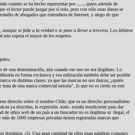
más cuando se ha hecho representar por ......, quien además de
ue el lector puede juzgar por sí solo, pero con sólo unas líneas se
estudio de abogados que entendiera de Internet, y alego de que
aunque se falte a la verdad o se pase a llevar a terceros.
Los árbitros
al uno espera el mayor de los respetos.
pales.
gan de una denominación, aún cuando ese uso no sea ilegítimo. Lo
tilizarla en forma exclusiva y esa utilización también debe ser posible
arca en distintas clases, ya que las marcas no son únicas, ¿quién
 trata de una marca comercial notoria", lo que no es cierto en este
tiene derecho sobre el nombre Chile, que es un derecho personalísimo
cas ya descritas, la expresión -todo- resulta insuficiente para dar
d de sitios web de un país a un buscador no es ilegítima ni ilegal, el
de más de 1000 empresas privadas tienen registradas marcas que
os dominios .cl). Una gran cantidad de ellos usan palabras comunes