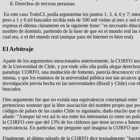
Derechos de terceras personas.
En este caso TodoCL podía argumentar los puntos 1, 3, 4, 6 y 7; mient
peso a 1 y 6 (el buscador recibía más de 500 mil visitas al mes y usó 
expresa el dilema claramente en la siguiente frase: "es necesario dil
nombre de dominio, partiendo de la base de que en el mundo real las ma
cual sea, o el del mundo real (aunque para mí Internet es bien real).
El Arbitraje
Aparte de los argumentos mencionados anteriormente, la CORFO insis
de la Universidad de Chile, y por ende sólo ella podía alegar derechos
paradoja: CORFO, una institución de fomento, parecía desconocer cómo
misma, y que los estatutos de la universidad pública son tan arcaicos 
investigación previa hecha en las universidades (Brasil y Chile) con e
buscador.
Otro argumento fue que no existía una equivalencia conceptual entre
pretencioso sostener que la libre asociación del nombre propio que pose
códigos de países de las cuales Chile es signatario, dudo mucho que e
añade: "Aunque tal vez así lo sea entre los internautas (o entre un pu
la CORFO cree que del 13% de los chilenos que tiene acceso a Interne
equivalencia. En particular, me pregunto qué imagina la CORFO que es
Finalmente, el último párrafo de la CORFO dice textualmente: "hacemos p