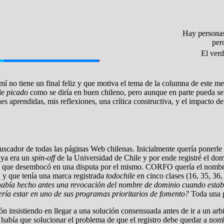
Hay personas
pero no creo
El verd
mí no tiene un final feliz y que motiva el tema de la columna de este 
de
picado
como se diría en buen chileno, pero aunque en parte pueda se
es aprendidas, mis reflexiones, una crítica constructiva, y el impacto de
ador de todas las páginas Web chilenas. Inicialmente quería ponerle 
 ya era un
spin-off
de la Universidad de Chile y por ende registré el d
lo que desembocó en una disputa por el mismo. CORFO quería el nombr
 y que tenía una marca registrada
todochile
en cinco clases (16, 35, 36,
ía hecho antes una revocación del nombre de dominio cuando estaba e
ría estar en uno de sus programas prioritarios de fomento?
Toda una 
insistiendo en llegar a una solución consensuada antes de ir a un arb
ía que solucionar el problema de que el registro debe quedar a nombre