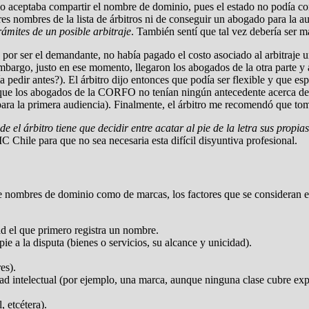
no aceptaba compartir el nombre de dominio, pues el estado no podía c
res nombres de la lista de árbitros ni de conseguir un abogado para la 
ámites de un posible arbitraje
. También sentí que tal vez debería ser m
or ser el demandante, no había pagado el costo asociado al arbitraje un
embargo, justo en ese momento, llegaron los abogados de la otra parte
ía pedir antes?). El árbitro dijo entonces que podía ser flexible y que es
 que los abogados de la CORFO no tenían ningún antecedente acerca de m
para la primera audiencia). Finalmente, el árbitro me recomendó que to
el árbitro tiene que decidir entre acatar al pie de la letra sus propias 
 Chile para que no sea necesaria esta difícil disyuntiva profesional.
 de nombres de dominio como de marcas, los factores que se considera
dad el que primero registra un nombre.
e a la disputa (bienes o servicios, su alcance y unicidad).
es).
ad intelectual (por ejemplo, una marca, aunque ninguna clase cubre expl
 etcétera).