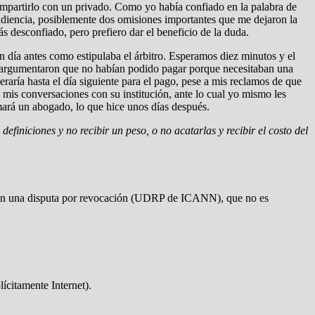
ompartirlo con un privado. Como yo había confiado en la palabra de
audiencia, posiblemente dos omisiones importantes que me dejaron la
ás desconfiado, pero prefiero dar el beneficio de la duda.
 día antes como estipulaba el árbitro. Esperamos diez minutos y el
 y argumentaron que no habían podido pagar porque necesitaban una
peraría hasta el día siguiente para el pago, pese a mis reclamos de que
is conversaciones con su institución, ante lo cual yo mismo les
mará un abogado, lo que hice unos días después.
definiciones y no recibir un peso, o no acatarlas y recibir el costo del
n en una disputa por revocación (UDRP de ICANN), que no es
ícitamente Internet).