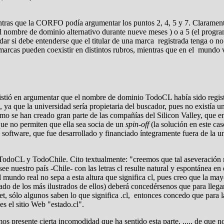
ras que la CORFO podía argumentar los puntos 2, 4, 5 y 7. Claramente era
el nombre de dominio alternativo durante nueve meses ) o a 5 (el progra
ucidar si debe entenderse que el titular de una marca registrada tenga 
rcas pueden coexistir en distintos rubros, mientras que en el mundo vir
tió en argumentar que el nombre de dominio TodoCL había sido regist
, ya que la universidad sería propietaria del buscador, pues no existía
 se han creado gran parte de las compañías del Silicon Valley, que en 
que no permiten que ella sea socia de un
spin-off
(la solución en este ca
l software, que fue desarrollado y financiado íntegramente fuera de la u
 TodoCL y TodoChile. Cito textualmente: "creemos que tal aseveración 
e nuestro país -Chile- con las letras cl resulte natural y espontánea en 
l mundo real no sepa a esta altura que significa cl, pues creo que la m
ñado de los más ilustrados de ellos) deberá concedérsenos que para llega
t, sólo algunos saben lo que significa .cl, entonces concedo que para
 el sitio Web "estado.cl".
resente cierta incomodidad que ha sentido esta parte, ...., de que no ha