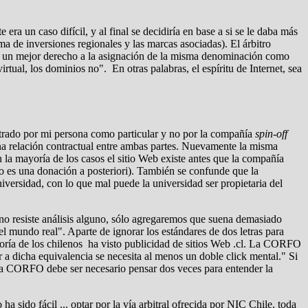
 un caso difícil, y al final se decidiría en base a si se le daba más
ma de inversiones regionales y las marcas asociadas). El árbitro
o no un mejor derecho a la asignación de la misma denominación como
tual, los dominios no". En otras palabras, el espíritu de Internet, sea
rado por mi persona como particular y no por la compañía
spin-off
 una relación contractual entre ambas partes. Nuevamente la misma
la mayoría de los casos el sitio Web existe antes que la compañía
so es una donación a posteriori). También se confunde que la
niversidad, con lo que mal puede la universidad ser propietaria del
no resiste análisis alguno, sólo agregaremos que suena demasiado
el mundo real". Aparte de ignorar los estándares de dos letras para
ayoría de los chilenos ha visto publicidad de sitios Web .cl. La CORFO
r a dicha equivalencia se necesita al menos un doble click mental." Si
 la CORFO debe ser necesario pensar dos veces para entender la
 sido fácil ... optar por la vía arbitral ofrecida por NIC Chile, toda