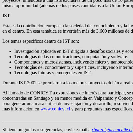
proyectos, uniéndose a una lista exclusiva de un poco más de 10 paíse
misma oportunidad (además de los países candidatos a la Unión Euro
IST
Esta es la contribución europea a la sociedad del conocimiento y la i
en el centro. En esta temática se invertirán más de 3.600 millones de d
Los temas específicos dentro de IST son:
Investigación aplicada en IST dirigida a desafíos sociales y ec
Tecnologías de las comunicaciones, computación y software.
Componentes y microsistemas, incluyendo micro y nanotecnología
Tecnologías del conocimiento y superficies, incluyendo interface
Tecnologías futuras y emergentes en IST.
Durante IST 2002 se premiaron a los mejores proyectos del área reali
Al llamado de CONICYT a expresiones de interés para participar, se re
concentradas en Santiago y en menor medida en Valparaíso y Concepc
para generar una masa crítica de investigación y desarrollo, resolviend
más información en
www.conicyt.cl
y para preguntas más específicas
Si tiene preguntas o sugerencias, envíe e-mail a
rbaeza@dcc.uchile.cl