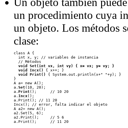
Un objeto también puede
un procedimiento cuya in
un objeto. Los métodos se
clase:
class A {

  int x, y; // variables de instancia

  // Métodos

void Set(int vx, int vy) { x= vx; y= vy; }
void Incx()
 { x++; }

void Print()
 { System.out.println(x+" "+y); }

}

A a= new A();

a.
Set
(10, 20);

a.
Print
();      // 10 20

a.
Incx
();

a.Print(); // 11 20

Incx(); // error, falta indicar el objeto

A a2= new A();

a2.Set(5, 6);

a2.Print();     // 5 6
