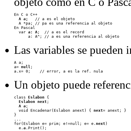
objeto como en C o Pasca
En C o C++

A a;
   // a es el objeto

  A *pa; // pa es una referencia al objeto

En Pascal

  var 
a: A
;  // a es el record

Las variables se pueden in
A a;

a= 
null
;

Un objeto puede referenci
class 
Eslabon
 {

Eslabon next
;

A a
;

  void Encadenar(Eslabon anext) { 
next
= anext; }

}

...

for(Eslabon e= prim; e!=null; e= e.
next
)

  e.
a