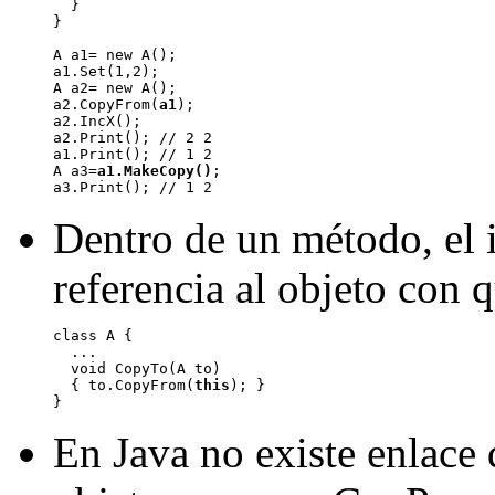
  }

}

A a1= new A();

a1.Set(1,2);

A a2= new A();

a2.CopyFrom(
a1
);

a2.IncX();

a2.Print(); // 2 2

a1.Print(); // 1 2

A a3=
a1.MakeCopy()
;

Dentro de un método, el 
referencia al objeto con 
class A {

  ...

  void CopyTo(A to)

  { to.CopyFrom(
this
); }

En Java no existe enlace 