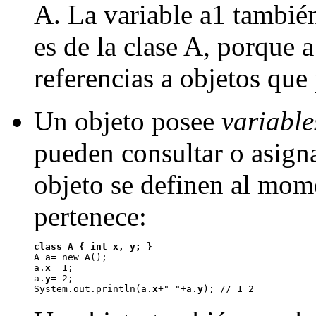
A. La variable a1 tambié
es de la clase A, porque 
referencias a objetos que 
Un objeto posee
variable
pueden consultar o asign
objeto se definen al mome
pertenece:
class A { int 
x
, 
y
; }

A a= new A();

a.
x
= 1;

a.
y
= 2;

System.out.println(a.
x
+" "+a.
y