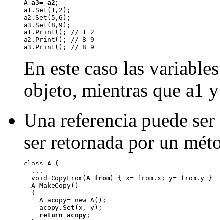
A 
a3= a2
;

a1.Set(1,2);

a2.Set(5,6);

a3.Set(8,9);

a1.Print(); // 1 2

a2.Print(); // 8 9

En este caso las variable
objeto, mientras que a1 y 
Una referencia puede se
ser retornada por un mét
class A {

  ...

  void CopyFrom(
A from
) { x= from.x; y= from.y }

  A MakeCopy()

  {

    A acopy= new A();

    acopy.Set(x, y);

return acopy
;
