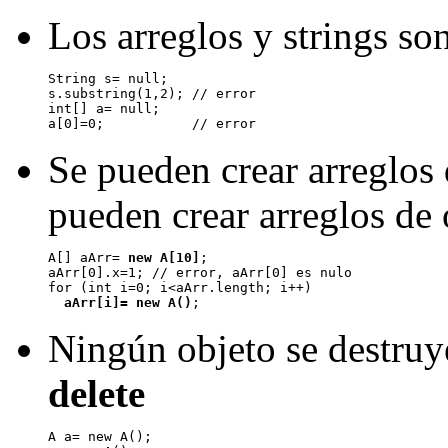
Los arreglos y strings so
String s= null;

s.substring(1,2); // error

int[] a= null;

Se pueden crear arreglos 
pueden crear arreglos de 
A[] aArr= 
new A[10]
;

aArr[0].x=1; // error, aArr[0] es nulo

for (int i=0; i<aArr.length; i++)

aArr[i]= new A()
Ningún objeto se destruy
delete
A a= new A();
