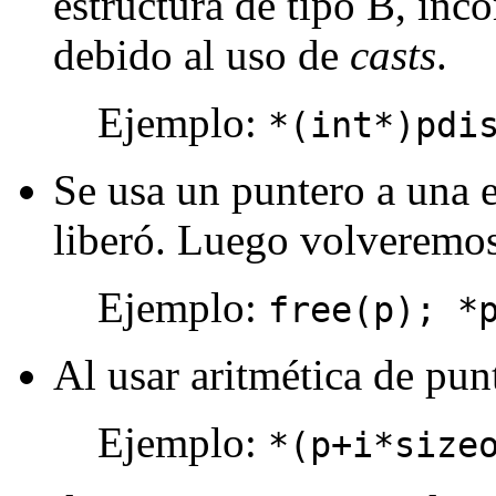
estructura de tipo B, inc
debido al uso de
casts
.
Ejemplo:
*(int*)pdi
Se usa un puntero a una e
liberó. Luego volveremos
Ejemplo:
free(p); *
Al usar aritmética de pun
Ejemplo:
*(p+i*size