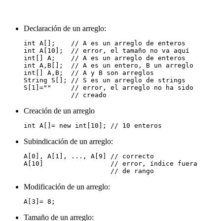
Declaración de un arreglo:
int A[];    // A es un arreglo de enteros

int A[10];  // error, el tamaño no va aquí

int[] A;    // A es un arreglo de enteros

int A,B[];  // A es un entero, B un arreglo

int[] A,B;  // A y B son arreglos

String S[]; // S es un arreglo de strings

S[1]=""     // error, el arreglo no ha sido

Creación de un arreglo
Subindicación de un arreglo:
A[0], A[1], ..., A[9] // correcto

A[10]                 // error, índice fuera

Modificación de un arreglo:
Tamaño de un arreglo: