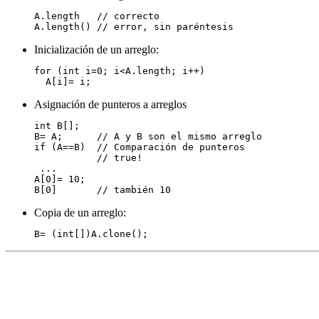
A.length   // correcto

Inicialización de un arreglo:
for (int i=0; i<A.length; i++)

Asignación de punteros a arreglos
int B[];

B= A;      // A y B son el mismo arreglo

if (A==B)  // Comparación de punteros

           // true!

 ...

A[0]= 10;

Copia de un arreglo: