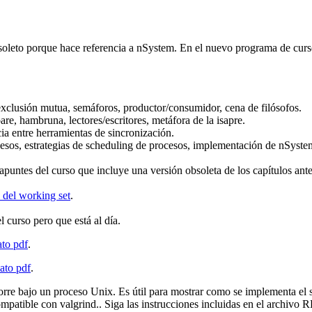
bsoleto porque hace referencia a nSystem. En el nuevo programa de cur
, exclusión mutua, semáforos, productor/consumidor, cena de filósofos.
re, hambruna, lectores/escritores, metáfora de la isapre.
ia entre herramientas de sincronización.
cesos, estrategias de scheduling de procesos, implementación de nSyst
 apuntes del curso que incluye una versión obsoleta de los capítulos ante
a del working set
.
l curso pero que está al día.
to pdf
.
ato pdf
.
corre bajo un proceso Unix. Es útil para mostrar como se implementa el 
compatible con valgrind.. Siga las instrucciones incluidas en el arch