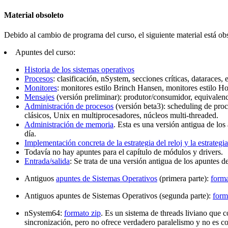
Material obsoleto
Debido al cambio de programa del curso, el siguiente material está o
Apuntes del curso:
Historia de los sistemas operativos
Procesos
: clasificación, nSystem, secciones críticas, dataraces
Monitores
: monitores estilo Brinch Hansen, monitores estilo Hoa
Mensajes
(versión preliminar): produtor/consumidor, equivalenc
Administración de procesos
(versión beta3): scheduling de pro
clásicos, Unix en multiprocesadores, núcleos multi-threaded.
Administración de memoria
. Esta es una versión antigua de los
día.
Implementación concreta de la estrategia del reloj y la estrategi
Todavía no hay apuntes para el capítulo de módulos y drivers.
Entrada/salida
: Se trata de una versión antigua de los apuntes de
Antiguos
apuntes de Sistemas Operativos
(primera parte):
forma
Antiguos apuntes de Sistemas Operativos (segunda parte):
form
nSystem64:
formato zip
. Es un sistema de threads liviano que 
sincronización, pero no ofrece verdadero paralelismo y no es 