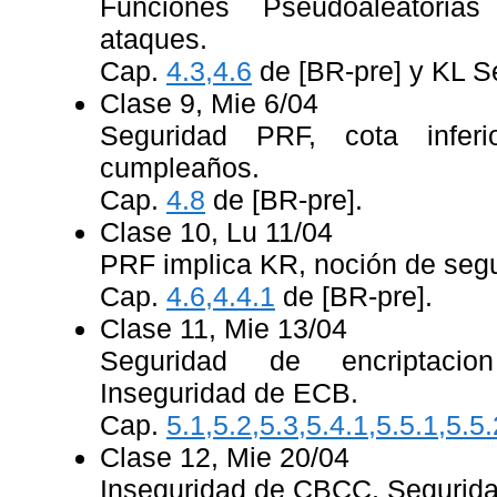
Funciones Pseudoaleatoria
ataques.
Cap.
4.3,4.6
de [BR-pre] y KL Se
Clase 9, Mie 6/04
Seguridad PRF, cota infer
cumpleaños.
Cap.
4.8
de [BR-pre].
Clase 10, Lu 11/04
PRF implica KR, noción de seg
Cap.
4.6,4.4.1
de [BR-pre].
Clase 11, Mie 13/04
Seguridad de encriptacion
Inseguridad de ECB.
Cap.
5.1,5.2,5.3,5.4.1,5.5.1,5.5.
Clase 12, Mie 20/04
Inseguridad de CBCC, Segurid