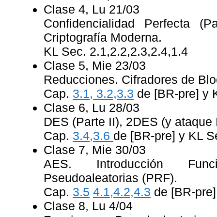
Clase 4, Lu 21/03
Confidencialidad Perfecta (P
Criptografía Moderna.
KL Sec. 2.1,2.2,2.3,2.4,1.4
Clase 5, Mie 23/03
Reducciones. Cifradores de Blo
Cap.
3.1, 3.2,3.3
de [BR-pre] y 
Clase 6, Lu 28/03
DES (Parte II), 2DES (y ataqu
Cap.
3.4,3.6
de [BR-pre] y KL S
Clase 7, Mie 30/03
AES. Introducción Func
Pseudoaleatorias (PRF).
Cap.
3.5
4.1,4.2,4.3
de [BR-pre],
Clase 8, Lu 4/04