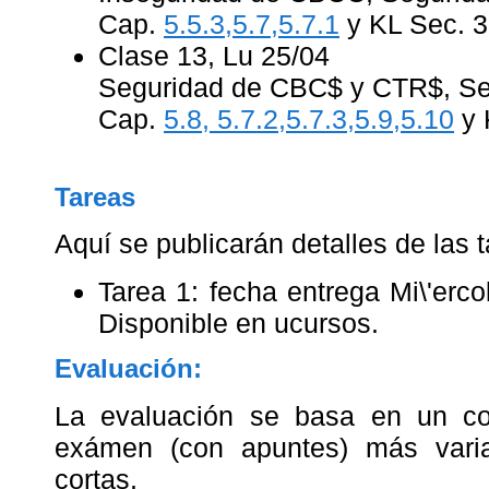
Cap.
5.5.3,5.7,5.7.1
y KL Sec. 3
Clase 13, Lu 25/04
Seguridad de CBC$ y CTR$, S
Cap.
5.8, 5.7.2,5.7.3,5.9,5.10
y 
Tareas
Aquí se publicarán detalles de las t
Tarea 1: fecha entrega Mi\'erc
Disponible en ucursos.
Evaluación:
La evaluación se basa en un co
exámen (con apuntes) más varia
cortas.