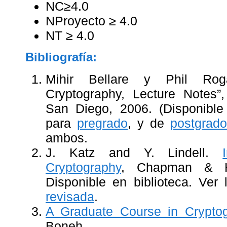
NC≥4.0
NProyecto ≥ 4.0
NT ≥ 4.0
Bibliografía:
Mihir Bellare y Phil Roga
Cryptography, Lecture Notes”, 
San Diego, 2006. (Disponible
para
pregrado
, y de
postgrado
ambos.
J. Katz and Y. Lindell.
Cryptography
, Chapman & Ha
Disponible en biblioteca. Ver
revisada
.
A Graduate Course in Crypto
Boneh.