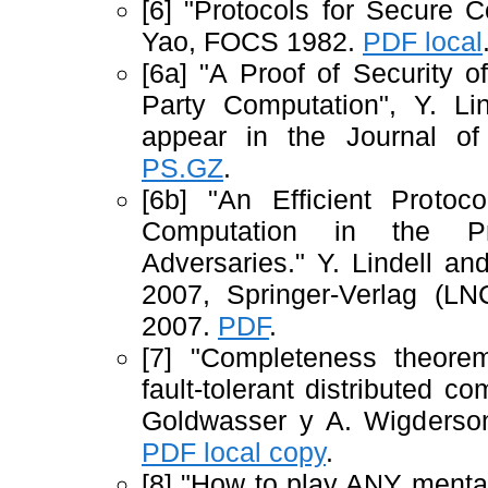
[6] "Protocols for Secure 
Yao, FOCS 1982.
PDF local
[6a] "A Proof of Security o
Party Computation", Y. Li
appear in the Journal of
PS.GZ
.
[6b] "An Efficient Protoc
Computation in the Pr
Adversaries." Y. Lindell an
2007, Springer-Verlag (L
2007.
PDF
.
[7] "Completeness theorem
fault-tolerant distributed c
Goldwasser y A. Wigders
PDF local copy
.
[8] "How to play ANY menta