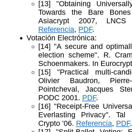
[13] "Obtaining Universal
Towards the Bare Bones 
Asiacrypt 2007, LNCS
Referencia
,
PDF
.
Votación Electrónica:
[14] "A secure and optimally
election scheme". R. Cra
Schoenmakers. In Eurocrypt
[15] "Practical multi-cand
Olivier Baudron, Pierr
Pointcheval, Jacques Ste
PODC 2001.
PDF
.
[16] "Receipt-Free Universal
Everlasting Privacy". Ta
Crypto '06.
Referencia
,
PDF
.
[17] "Split-Ballot Voting: