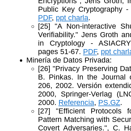
Encryptions", Jens Groth, 
Public Key Cryptography 
PDF
,
ppt charla
.
[25] "A Non-interactive Sh
Verifiability." Jens Groth 
in Cryptology - ASIACR
pages 51-67.
PDF
,
ppt charl
Minería de Datos Privada:
[26] "Privacy Preserving Dat
B. Pinkas. In the Journal 
206, 2002. Versión extendi
2000, Springer-Verlag (L
2000.
Referencia
,
PS.GZ
.
[27] "Efficient Protocols 
Pattern Matching with Secur
Covert Adversaries.", C. H