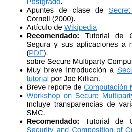
Postgrado
.
Apuntes de clase de
Secret
Cornell (2000).
Artículo de
Wikipedia
Recomendado:
Tutorial de C
Segura y sus aplicaciones a m
(
PDF
).
sobre Secure Multiparty Compu
Muy breve introducción a
Sec
tutorial
por Joe Killian.
Breve reporte de
Computación Mu
Workshop on Secure Multipart
Incluye transparencias de var
SMC.
Recomendado:
Tutorial de U
Security and Composition of Cr