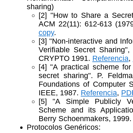
sharing)
[2] "How to Share a Secre
ACM 22(11): 612-613 (197
copy
.
[3] "Non-interactive and Inf
Verifiable Secret Sharing"
CRYPTO 1991.
Referencia
,
[4] "A practical scheme for 
secret sharing". P. Feld
Foundations of Computer S
IEEE, 1987.
Referencia
,
PDF
[5] "A Simple Publicly Ve
Scheme and its Applicatio
Berry Schoenmakers, 1999
Protocolos Genéricos: