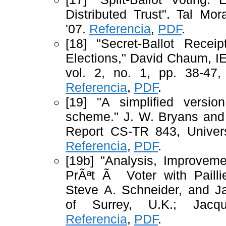
Distributed Trust". Tal M
'07.
Referencia
,
PDF
.
[18] "Secret-Ballot Receip
Elections," David Chaum, I
vol. 2, no. 1, pp. 38-47,
Referencia
,
PDF
.
[19] "A simplified versi
scheme." J. W. Bryans and 
Report CS-TR 843, Univers
Referencia
,
PDF
.
[19b] "Analysis, Improveme
PrÃªt Ã Voter with Pailli
Steve A. Schneider, and J
of Surrey, U.K.; Jacq
Referencia
,
PDF
.