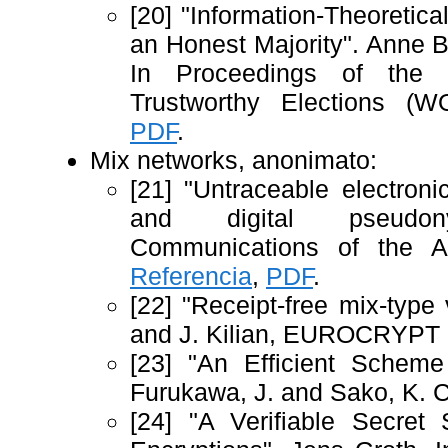
[20] "Information-Theoretica
an Honest Majority". Anne 
In Proceedings of the
Trustworthy Elections 
PDF
.
Mix networks, anonimato:
[21] "Untraceable electroni
and digital pseud
Communications of the A
Referencia
,
PDF
.
[22] "Receipt-free mix-typ
and J. Kilian, EUROCRYPT 
[23] "An Efficient Scheme
Furukawa, J. and Sako, K. 
[24] "A Verifiable Secret