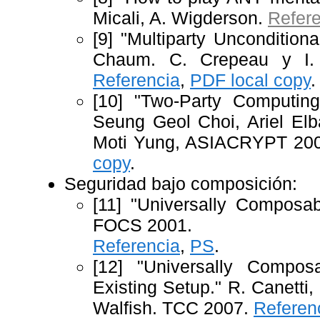
Micali, A. Wigderson.
Refer
[9] "Multiparty Unconditiona
Chaum. C. Crepeau y I.
Referencia
,
PDF local copy
.
[10] "Two-Party Computing
Seung Geol Choi, Ariel Elba
Moti Yung, ASIACRYPT 20
copy
.
Seguridad bajo composición:
[11] "Universally Composab
FOCS 2001.
Referencia
,
PS
.
[12] "Universally Compos
Existing Setup." R. Canetti,
Walfish. TCC 2007.
Referen